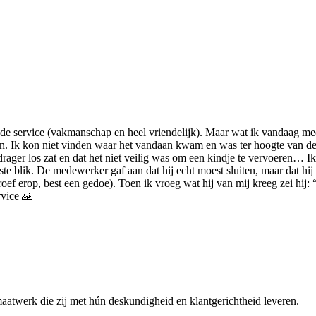
goede service (vakmanschap en heel vriendelijk). Maar wat ik vandaag m
 Ik kon niet vinden waar het vandaan kwam en was ter hoogte van de fi
ger los zat en dat het niet veilig was om een kindje te vervoeren… Ik 
e blik. De medewerker gaf aan dat hij echt moest sluiten, maar dat hij 
f erop, best een gedoe). Toen ik vroeg wat hij van mij kreeg zei hij: “ni
rvice 🙏
maatwerk die zij met hún deskundigheid en klantgerichtheid leveren.