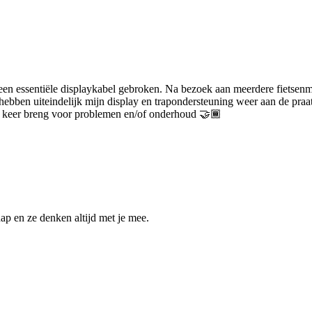
 een essentiële displaykabel gebroken. Na bezoek aan meerdere fietsenm
 hebben uiteindelijk mijn display en trapondersteuning weer aan de pra
de keer breng voor problemen en/of onderhoud 🤝🏾
ap en ze denken altijd met je mee.