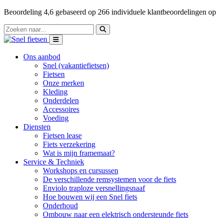
Beoordeling
4,6
gebaseerd op
266
individuele klantbeoordelingen op
Ons aanbod
Snel (vakantiefietsen)
Fietsen
Onze merken
Kleding
Onderdelen
Accessoires
Voeding
Diensten
Fietsen lease
Fiets verzekering
Wat is mijn framemaat?
Service & Techniek
Workshops en cursussen
De verschillende remsystemen voor de fiets
Enviolo traploze versnellingsnaaf
Hoe bouwen wij een Snel fiets
Onderhoud
Ombouw naar een elektrisch ondersteunde fiets