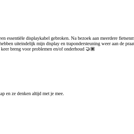
 een essentiële displaykabel gebroken. Na bezoek aan meerdere fietsenm
 hebben uiteindelijk mijn display en trapondersteuning weer aan de pra
de keer breng voor problemen en/of onderhoud 🤝🏾
ap en ze denken altijd met je mee.