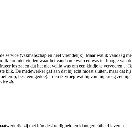
goede service (vakmanschap en heel vriendelijk). Maar wat ik vandaag m
 Ik kon niet vinden waar het vandaan kwam en was ter hoogte van de fi
ger los zat en dat het niet veilig was om een kindje te vervoeren… Ik 
e blik. De medewerker gaf aan dat hij echt moest sluiten, maar dat hij 
f erop, best een gedoe). Toen ik vroeg wat hij van mij kreeg zei hij: “ni
rvice 🙏
maatwerk die zij met hún deskundigheid en klantgerichtheid leveren.