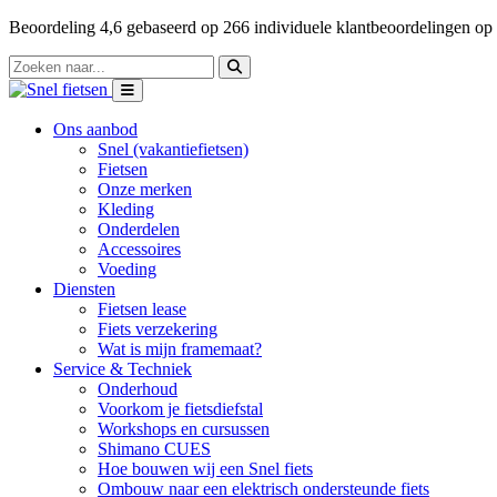
Beoordeling
4,6
gebaseerd op
266
individuele klantbeoordelingen op
Ons aanbod
Snel (vakantiefietsen)
Fietsen
Onze merken
Kleding
Onderdelen
Accessoires
Voeding
Diensten
Fietsen lease
Fiets verzekering
Wat is mijn framemaat?
Service & Techniek
Onderhoud
Voorkom je fietsdiefstal
Workshops en cursussen
Shimano CUES
Hoe bouwen wij een Snel fiets
Ombouw naar een elektrisch ondersteunde fiets