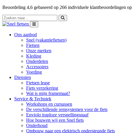
Beoordeling
4,6
gebaseerd op
266
individuele klantbeoordelingen op
Ons aanbod
Snel (vakantiefietsen)
Fietsen
Onze merken
Kleding
Onderdelen
Accessoires
Voeding
Diensten
Fietsen lease
Fiets verzekering
Wat is mijn framemaat?
Service & Techniek
Workshops en cursussen
De verschillende remsystemen voor de fiets
Enviolo traploze versnellingsnaaf
Hoe bouwen wij een Snel fiets
Onderhoud
Ombouw naar een elektrisch ondersteunde fiets