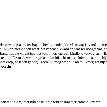
goede service (vakmanschap en heel vriendelijk). Maar wat ik vandaag m
 Ik kon niet vinden waar het vandaan kwam en was ter hoogte van de fi
ger los zat en dat het niet veilig was om een kindje te vervoeren… Ik 
e blik. De medewerker gaf aan dat hij echt moest sluiten, maar dat hij 
f erop, best een gedoe). Toen ik vroeg wat hij van mij kreeg zei hij: “ni
rvice 🙏
maatwerk die zij met hún deskundigheid en klantgerichtheid leveren.