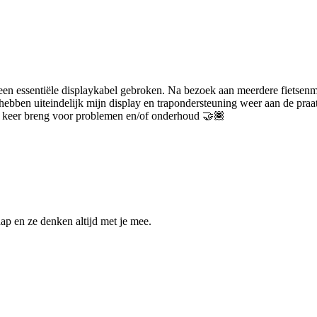
 een essentiële displaykabel gebroken. Na bezoek aan meerdere fietsenm
 hebben uiteindelijk mijn display en trapondersteuning weer aan de pra
de keer breng voor problemen en/of onderhoud 🤝🏾
ap en ze denken altijd met je mee.