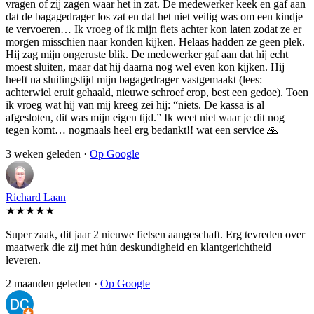
vragen of zij zagen waar het in zat. De medewerker keek en gaf aan
dat de bagagedrager los zat en dat het niet veilig was om een kindje
te vervoeren… Ik vroeg of ik mijn fiets achter kon laten zodat ze er
morgen misschien naar konden kijken. Helaas hadden ze geen plek.
Hij zag mijn ongeruste blik. De medewerker gaf aan dat hij echt
moest sluiten, maar dat hij daarna nog wel even kon kijken. Hij
heeft na sluitingstijd mijn bagagedrager vastgemaakt (lees:
achterwiel eruit gehaald, nieuwe schroef erop, best een gedoe). Toen
ik vroeg wat hij van mij kreeg zei hij: “niets. De kassa is al
afgesloten, dit was mijn eigen tijd.” Ik weet niet waar je dit nog
tegen komt… nogmaals heel erg bedankt!! wat een service 🙏
3 weken geleden ·
Op Google
Richard Laan
★★★★★
Super zaak, dit jaar 2 nieuwe fietsen aangeschaft. Erg tevreden over
maatwerk die zij met hún deskundigheid en klantgerichtheid
leveren.
2 maanden geleden ·
Op Google