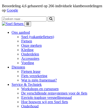
Beoordeling
4,6
gebaseerd op
266
individuele klantbeoordelingen
op
Google
Ons aanbod
Snel (vakantiefietsen)
Fietsen
Onze merken
Kleding
Onderdelen
Accessoires
Voeding
Diensten
Fietsen lease
Fiets verzekering
Wat is mijn framemaat?
Service & Techniek
Workshops en cursussen
De verschillende remsystemen voor de fiets
Enviolo traploze versnellingsnaaf
Hoe bouwen wij een Snel fiets
Onderhoud