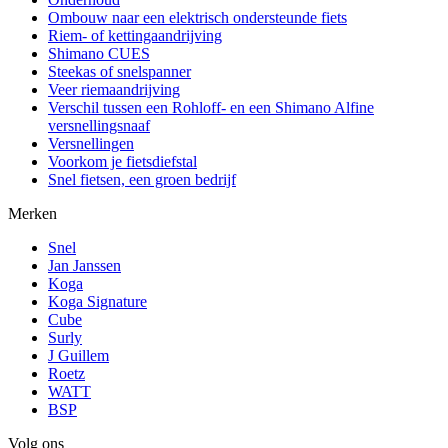
Ombouw naar een elektrisch ondersteunde fiets
Riem- of kettingaandrijving
Shimano CUES
Steekas of snelspanner
Veer riemaandrijving
Verschil tussen een Rohloff- en een Shimano Alfine
versnellingsnaaf
Versnellingen
Voorkom je fietsdiefstal
Snel fietsen, een groen bedrijf
Merken
Snel
Jan Janssen
Koga
Koga Signature
Cube
Surly
J Guillem
Roetz
WATT
BSP
Volg ons