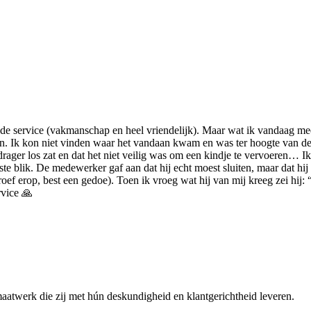
goede service (vakmanschap en heel vriendelijk). Maar wat ik vandaag m
 Ik kon niet vinden waar het vandaan kwam en was ter hoogte van de fi
ger los zat en dat het niet veilig was om een kindje te vervoeren… Ik 
e blik. De medewerker gaf aan dat hij echt moest sluiten, maar dat hij 
f erop, best een gedoe). Toen ik vroeg wat hij van mij kreeg zei hij: “ni
rvice 🙏
maatwerk die zij met hún deskundigheid en klantgerichtheid leveren.