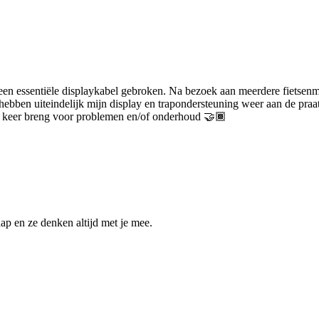
 een essentiële displaykabel gebroken. Na bezoek aan meerdere fietsenm
 hebben uiteindelijk mijn display en trapondersteuning weer aan de pra
de keer breng voor problemen en/of onderhoud 🤝🏾
ap en ze denken altijd met je mee.