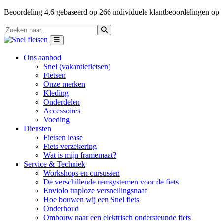
Beoordeling
4,6
gebaseerd op
266
individuele klantbeoordelingen op
Ons aanbod
Snel (vakantiefietsen)
Fietsen
Onze merken
Kleding
Onderdelen
Accessoires
Voeding
Diensten
Fietsen lease
Fiets verzekering
Wat is mijn framemaat?
Service & Techniek
Workshops en cursussen
De verschillende remsystemen voor de fiets
Enviolo traploze versnellingsnaaf
Hoe bouwen wij een Snel fiets
Onderhoud
Ombouw naar een elektrisch ondersteunde fiets