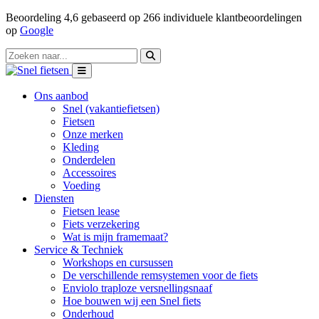
Beoordeling
4,6
gebaseerd op
266
individuele klantbeoordelingen
op
Google
Ons aanbod
Snel (vakantiefietsen)
Fietsen
Onze merken
Kleding
Onderdelen
Accessoires
Voeding
Diensten
Fietsen lease
Fiets verzekering
Wat is mijn framemaat?
Service & Techniek
Workshops en cursussen
De verschillende remsystemen voor de fiets
Enviolo traploze versnellingsnaaf
Hoe bouwen wij een Snel fiets
Onderhoud