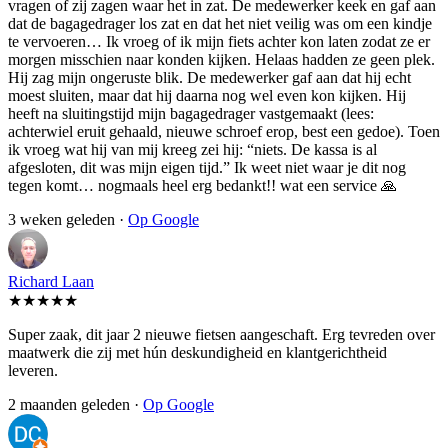
vragen of zij zagen waar het in zat. De medewerker keek en gaf aan
dat de bagagedrager los zat en dat het niet veilig was om een kindje
te vervoeren… Ik vroeg of ik mijn fiets achter kon laten zodat ze er
morgen misschien naar konden kijken. Helaas hadden ze geen plek.
Hij zag mijn ongeruste blik. De medewerker gaf aan dat hij echt
moest sluiten, maar dat hij daarna nog wel even kon kijken. Hij
heeft na sluitingstijd mijn bagagedrager vastgemaakt (lees:
achterwiel eruit gehaald, nieuwe schroef erop, best een gedoe). Toen
ik vroeg wat hij van mij kreeg zei hij: “niets. De kassa is al
afgesloten, dit was mijn eigen tijd.” Ik weet niet waar je dit nog
tegen komt… nogmaals heel erg bedankt!! wat een service 🙏
3 weken geleden ·
Op Google
Richard Laan
★★★★★
Super zaak, dit jaar 2 nieuwe fietsen aangeschaft. Erg tevreden over
maatwerk die zij met hún deskundigheid en klantgerichtheid
leveren.
2 maanden geleden ·
Op Google