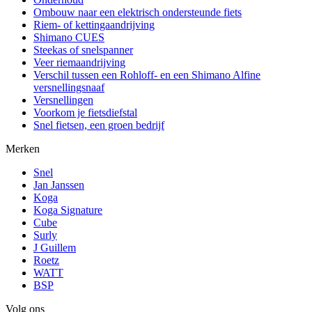
Ombouw naar een elektrisch ondersteunde fiets
Riem- of kettingaandrijving
Shimano CUES
Steekas of snelspanner
Veer riemaandrijving
Verschil tussen een Rohloff- en een Shimano Alfine
versnellingsnaaf
Versnellingen
Voorkom je fietsdiefstal
Snel fietsen, een groen bedrijf
Merken
Snel
Jan Janssen
Koga
Koga Signature
Cube
Surly
J Guillem
Roetz
WATT
BSP
Volg ons