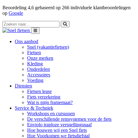
Beoordeling
4,6
gebaseerd op
266
individuele klantbeoordelingen
op
Google
Ons aanbod
Snel (vakantiefietsen)
Fietsen
Onze merken
Kleding
Onderdelen
Accessoires
Voeding
Diensten
Fietsen lease
Fiets verzekering
Wat is mijn framemaat?
Service & Techniek
Workshops en cursussen
De verschillende remsystemen voor de fiets
Enviolo traploze versnellingsnaaf
Hoe bouwen wij een Snel fiets
Hoe Voorkomen we fietsdiefstal