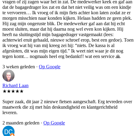
vragen of zij zagen waar het in zat. De medewerker keek en gaf aan
dat de bagagedrager los zat en dat het niet veilig was om een kindje
te vervoeren… Ik vroeg of ik mijn fiets achter kon laten zodat ze er
morgen misschien naar konden kijken. Helaas hadden ze geen plek.
Hij zag mijn ongeruste blik. De medewerker gaf aan dat hij echt
moest sluiten, maar dat hij daarna nog wel even kon kijken. Hij
heeft na sluitingstijd mijn bagagedrager vastgemaakt (lees:
achterwiel eruit gehaald, nieuwe schroef erop, best een gedoe). Toen
ik vroeg wat hij van mij kreeg zei hij: “niets. De kassa is al
afgesloten, dit was mijn eigen tijd.” Ik weet niet waar je dit nog
tegen komt… nogmaals heel erg bedankt!! wat een service 🙏
3 weken geleden ·
Op Google
Richard Laan
★★★★★
Super zaak, dit jaar 2 nieuwe fietsen aangeschaft. Erg tevreden over
maatwerk die zij met hún deskundigheid en klantgerichtheid
leveren.
2 maanden geleden ·
Op Google