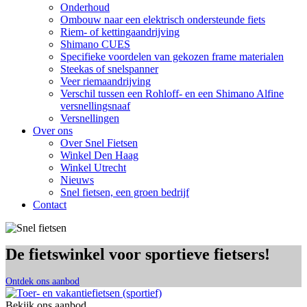
Onderhoud
Ombouw naar een elektrisch ondersteunde fiets
Riem- of kettingaandrijving
Shimano CUES
Specifieke voordelen van gekozen frame materialen
Steekas of snelspanner
Veer riemaandrijving
Verschil tussen een Rohloff- en een Shimano Alfine
versnellingsnaaf
Versnellingen
Over ons
Over Snel Fietsen
Winkel Den Haag
Winkel Utrecht
Nieuws
Snel fietsen, een groen bedrijf
Contact
De fietswinkel voor sportieve fietsers!
Ontdek ons aanbod
Bekijk ons aanbod