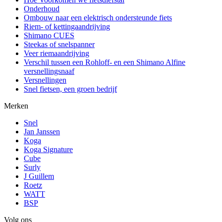
Onderhoud
Ombouw naar een elektrisch ondersteunde fiets
Riem- of kettingaandrijving
Shimano CUES
Steekas of snelspanner
Veer riemaandrijving
Verschil tussen een Rohloff- en een Shimano Alfine
versnellingsnaaf
Versnellingen
Snel fietsen, een groen bedrijf
Merken
Snel
Jan Janssen
Koga
Koga Signature
Cube
Surly
J Guillem
Roetz
WATT
BSP
Volg ons