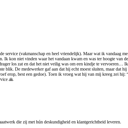
goede service (vakmanschap en heel vriendelijk). Maar wat ik vandaag m
 Ik kon niet vinden waar het vandaan kwam en was ter hoogte van de fi
ger los zat en dat het niet veilig was om een kindje te vervoeren… Ik 
e blik. De medewerker gaf aan dat hij echt moest sluiten, maar dat hij 
f erop, best een gedoe). Toen ik vroeg wat hij van mij kreeg zei hij: “ni
rvice 🙏
maatwerk die zij met hún deskundigheid en klantgerichtheid leveren.