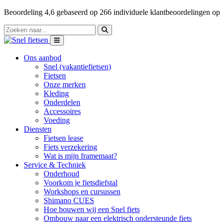
Beoordeling
4,6
gebaseerd op
266
individuele klantbeoordelingen op
Ons aanbod
Snel (vakantiefietsen)
Fietsen
Onze merken
Kleding
Onderdelen
Accessoires
Voeding
Diensten
Fietsen lease
Fiets verzekering
Wat is mijn framemaat?
Service & Techniek
Onderhoud
Voorkom je fietsdiefstal
Workshops en cursussen
Shimano CUES
Hoe bouwen wij een Snel fiets
Ombouw naar een elektrisch ondersteunde fiets