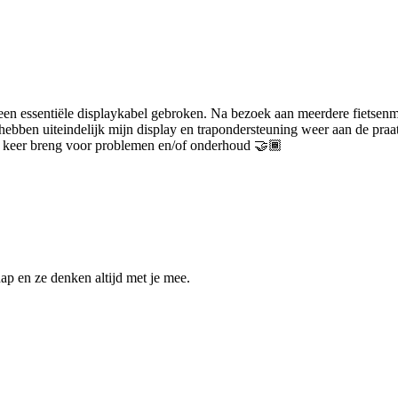
 een essentiële displaykabel gebroken. Na bezoek aan meerdere fietsenm
 hebben uiteindelijk mijn display en trapondersteuning weer aan de pra
de keer breng voor problemen en/of onderhoud 🤝🏾
ap en ze denken altijd met je mee.