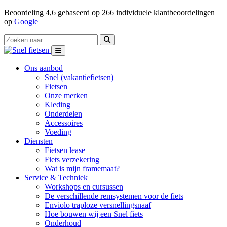
Beoordeling
4,6
gebaseerd op
266
individuele klantbeoordelingen
op
Google
Ons aanbod
Snel (vakantiefietsen)
Fietsen
Onze merken
Kleding
Onderdelen
Accessoires
Voeding
Diensten
Fietsen lease
Fiets verzekering
Wat is mijn framemaat?
Service & Techniek
Workshops en cursussen
De verschillende remsystemen voor de fiets
Enviolo traploze versnellingsnaaf
Hoe bouwen wij een Snel fiets
Onderhoud