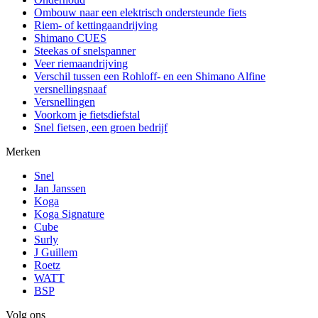
Ombouw naar een elektrisch ondersteunde fiets
Riem- of kettingaandrijving
Shimano CUES
Steekas of snelspanner
Veer riemaandrijving
Verschil tussen een Rohloff- en een Shimano Alfine
versnellingsnaaf
Versnellingen
Voorkom je fietsdiefstal
Snel fietsen, een groen bedrijf
Merken
Snel
Jan Janssen
Koga
Koga Signature
Cube
Surly
J Guillem
Roetz
WATT
BSP
Volg ons