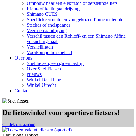
Ombouw naar een elektrisch ondersteunde fiets
Riem- of kettingaandrijving
Shimano CUES
Specifieke voordelen van gekozen frame materialen
Steekas of snelspanner
Veer riemaandrijving
Verschil tussen een Rohloff- en een Shimano Alfine
versnellingsnaaf
Versnellingen
Voorkom je fietsdiefstal
Over ons
Snel fietsen, een groen bedrijf
Over Snel Fietsen
Nieuws
Winkel Den Haag
Winkel Utrecht
Contact
De fietswinkel voor sportieve fietsers!
Ontdek ons aanbod
Bekijk ons aanbod