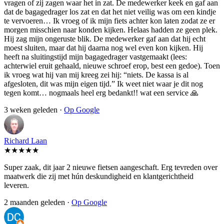
vragen of zij zagen waar het in zat. De medewerker keek en gaf aan
dat de bagagedrager los zat en dat het niet veilig was om een kindje
te vervoeren… Ik vroeg of ik mijn fiets achter kon laten zodat ze er
morgen misschien naar konden kijken. Helaas hadden ze geen plek.
Hij zag mijn ongeruste blik. De medewerker gaf aan dat hij echt
moest sluiten, maar dat hij daarna nog wel even kon kijken. Hij
heeft na sluitingstijd mijn bagagedrager vastgemaakt (lees:
achterwiel eruit gehaald, nieuwe schroef erop, best een gedoe). Toen
ik vroeg wat hij van mij kreeg zei hij: “niets. De kassa is al
afgesloten, dit was mijn eigen tijd.” Ik weet niet waar je dit nog
tegen komt… nogmaals heel erg bedankt!! wat een service 🙏
3 weken geleden ·
Op Google
Richard Laan
★★★★★
Super zaak, dit jaar 2 nieuwe fietsen aangeschaft. Erg tevreden over
maatwerk die zij met hún deskundigheid en klantgerichtheid
leveren.
2 maanden geleden ·
Op Google