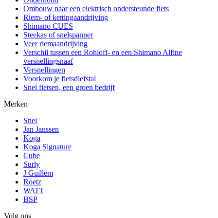
Ombouw naar een elektrisch ondersteunde fiets
Riem- of kettingaandrijving
Shimano CUES
Steekas of snelspanner
Veer riemaandrijving
Verschil tussen een Rohloff- en een Shimano Alfine
versnellingsnaaf
Versnellingen
Voorkom je fietsdiefstal
Snel fietsen, een groen bedrijf
Merken
Snel
Jan Janssen
Koga
Koga Signature
Cube
Surly
J Guillem
Roetz
WATT
BSP
Volg ons