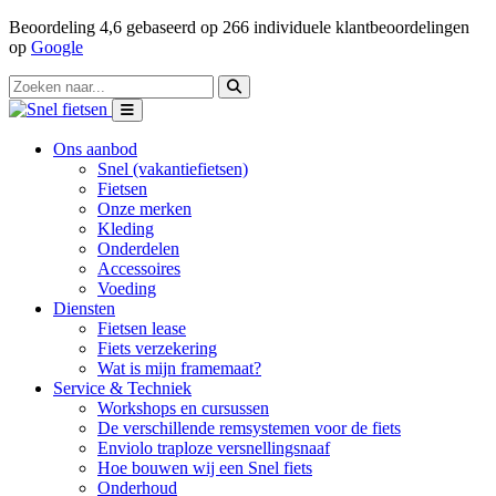
Beoordeling
4,6
gebaseerd op
266
individuele klantbeoordelingen
op
Google
Ons aanbod
Snel (vakantiefietsen)
Fietsen
Onze merken
Kleding
Onderdelen
Accessoires
Voeding
Diensten
Fietsen lease
Fiets verzekering
Wat is mijn framemaat?
Service & Techniek
Workshops en cursussen
De verschillende remsystemen voor de fiets
Enviolo traploze versnellingsnaaf
Hoe bouwen wij een Snel fiets
Onderhoud