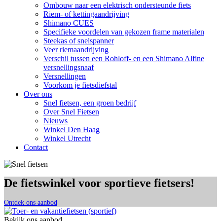
Ombouw naar een elektrisch ondersteunde fiets
Riem- of kettingaandrijving
Shimano CUES
Specifieke voordelen van gekozen frame materialen
Steekas of snelspanner
Veer riemaandrijving
Verschil tussen een Rohloff- en een Shimano Alfine
versnellingsnaaf
Versnellingen
Voorkom je fietsdiefstal
Over ons
Snel fietsen, een groen bedrijf
Over Snel Fietsen
Nieuws
Winkel Den Haag
Winkel Utrecht
Contact
De fietswinkel voor sportieve fietsers!
Ontdek ons aanbod
Bekijk ons aanbod