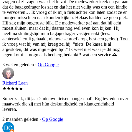
vragen of zij zagen waar het in zat. De medewerker keek en gaf aan
dat de bagagedrager los zat en dat het niet veilig was om een kindje
te vervoeren… Ik vroeg of ik mijn fiets achter kon laten zodat ze er
morgen misschien naar konden kijken. Helaas hadden ze geen plek.
Hij zag mijn ongeruste blik. De medewerker gaf aan dat hij echt
moest sluiten, maar dat hij daarna nog wel even kon kijken. Hij
heeft na sluitingstijd mijn bagagedrager vastgemaakt (lees:
achterwiel eruit gehaald, nieuwe schroef erop, best een gedoe). Toen
ik vroeg wat hij van mij kreeg zei hij: “niets. De kassa is al
afgesloten, dit was mijn eigen tijd.” Ik weet niet waar je dit nog
tegen komt… nogmaals heel erg bedankt!! wat een service 🙏
3 weken geleden ·
Op Google
Richard Laan
★★★★★
Super zaak, dit jaar 2 nieuwe fietsen aangeschaft. Erg tevreden over
maatwerk die zij met hún deskundigheid en klantgerichtheid
leveren.
2 maanden geleden ·
Op Google