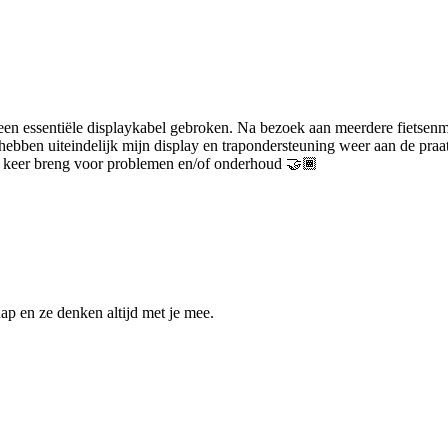
 een essentiële displaykabel gebroken. Na bezoek aan meerdere fietsenm
 hebben uiteindelijk mijn display en trapondersteuning weer aan de pra
de keer breng voor problemen en/of onderhoud 🤝🏾
ap en ze denken altijd met je mee.