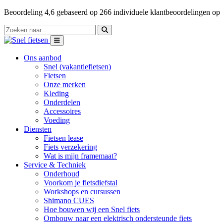
Beoordeling
4,6
gebaseerd op
266
individuele klantbeoordelingen op
Ons aanbod
Snel (vakantiefietsen)
Fietsen
Onze merken
Kleding
Onderdelen
Accessoires
Voeding
Diensten
Fietsen lease
Fiets verzekering
Wat is mijn framemaat?
Service & Techniek
Onderhoud
Voorkom je fietsdiefstal
Workshops en cursussen
Shimano CUES
Hoe bouwen wij een Snel fiets
Ombouw naar een elektrisch ondersteunde fiets