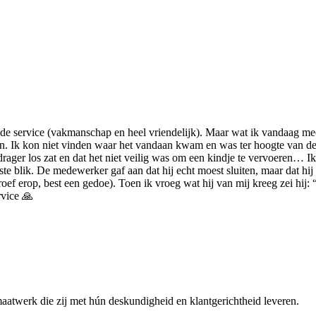
goede service (vakmanschap en heel vriendelijk). Maar wat ik vandaag m
 Ik kon niet vinden waar het vandaan kwam en was ter hoogte van de fi
ger los zat en dat het niet veilig was om een kindje te vervoeren… Ik 
e blik. De medewerker gaf aan dat hij echt moest sluiten, maar dat hij 
f erop, best een gedoe). Toen ik vroeg wat hij van mij kreeg zei hij: “ni
rvice 🙏
maatwerk die zij met hún deskundigheid en klantgerichtheid leveren.