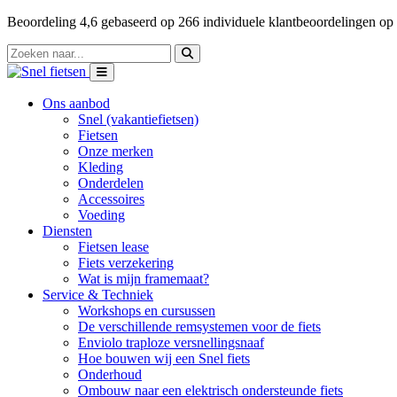
Beoordeling
4,6
gebaseerd op
266
individuele klantbeoordelingen op
Ons aanbod
Snel (vakantiefietsen)
Fietsen
Onze merken
Kleding
Onderdelen
Accessoires
Voeding
Diensten
Fietsen lease
Fiets verzekering
Wat is mijn framemaat?
Service & Techniek
Workshops en cursussen
De verschillende remsystemen voor de fiets
Enviolo traploze versnellingsnaaf
Hoe bouwen wij een Snel fiets
Onderhoud
Ombouw naar een elektrisch ondersteunde fiets