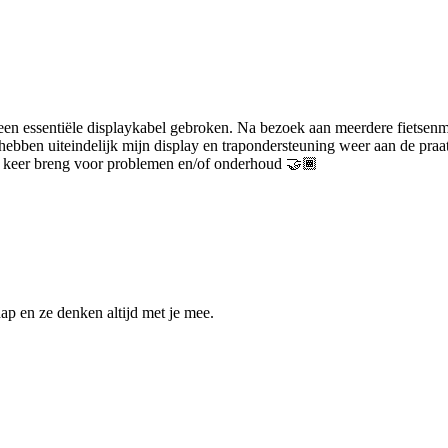
 een essentiële displaykabel gebroken. Na bezoek aan meerdere fietsenm
 hebben uiteindelijk mijn display en trapondersteuning weer aan de pra
de keer breng voor problemen en/of onderhoud 🤝🏾
ap en ze denken altijd met je mee.