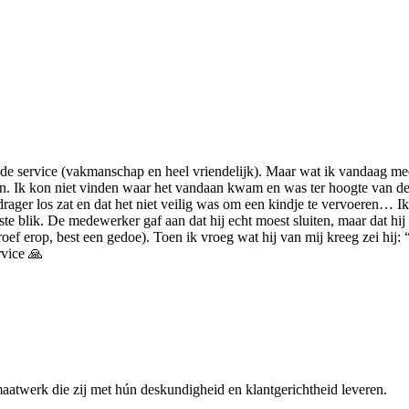
goede service (vakmanschap en heel vriendelijk). Maar wat ik vandaag m
 Ik kon niet vinden waar het vandaan kwam en was ter hoogte van de fi
ger los zat en dat het niet veilig was om een kindje te vervoeren… Ik 
e blik. De medewerker gaf aan dat hij echt moest sluiten, maar dat hij 
f erop, best een gedoe). Toen ik vroeg wat hij van mij kreeg zei hij: “ni
rvice 🙏
maatwerk die zij met hún deskundigheid en klantgerichtheid leveren.