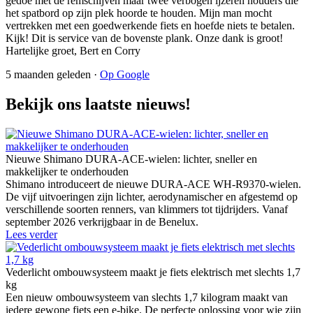
gedoe met de remschijven maar twee verbogen ijzeren houders die
het spatbord op zijn plek hoorde te houden. Mijn man mocht
vertrekken met een goedwerkende fiets en hoefde niets te betalen.
Kijk! Dit is service van de bovenste plank. Onze dank is groot!
Hartelijke groet, Bert en Corry
5 maanden geleden ·
Op Google
Bekijk ons laatste nieuws!
Nieuwe Shimano DURA-ACE-wielen: lichter, sneller en
makkelijker te onderhouden
Shimano introduceert de nieuwe DURA-ACE WH-R9370-wielen.
De vijf uitvoeringen zijn lichter, aerodynamischer en afgestemd op
verschillende soorten renners, van klimmers tot tijdrijders. Vanaf
september 2026 verkrijgbaar in de Benelux.
Lees verder
Vederlicht ombouwsysteem maakt je fiets elektrisch met slechts 1,7
kg
Een nieuw ombouwsysteem van slechts 1,7 kilogram maakt van
iedere gewone fiets een e-bike. De perfecte oplossing voor wie zijn