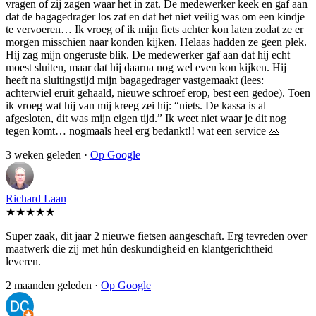
vragen of zij zagen waar het in zat. De medewerker keek en gaf aan
dat de bagagedrager los zat en dat het niet veilig was om een kindje
te vervoeren… Ik vroeg of ik mijn fiets achter kon laten zodat ze er
morgen misschien naar konden kijken. Helaas hadden ze geen plek.
Hij zag mijn ongeruste blik. De medewerker gaf aan dat hij echt
moest sluiten, maar dat hij daarna nog wel even kon kijken. Hij
heeft na sluitingstijd mijn bagagedrager vastgemaakt (lees:
achterwiel eruit gehaald, nieuwe schroef erop, best een gedoe). Toen
ik vroeg wat hij van mij kreeg zei hij: “niets. De kassa is al
afgesloten, dit was mijn eigen tijd.” Ik weet niet waar je dit nog
tegen komt… nogmaals heel erg bedankt!! wat een service 🙏
3 weken geleden ·
Op Google
Richard Laan
★★★★★
Super zaak, dit jaar 2 nieuwe fietsen aangeschaft. Erg tevreden over
maatwerk die zij met hún deskundigheid en klantgerichtheid
leveren.
2 maanden geleden ·
Op Google