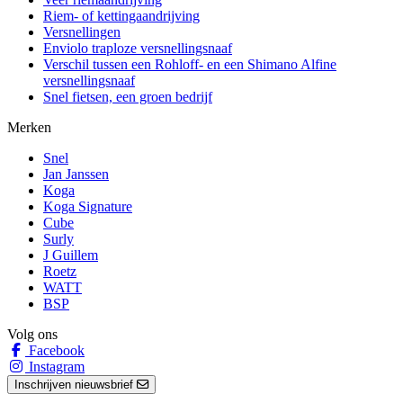
Riem- of kettingaandrijving
Versnellingen
Enviolo traploze versnellingsnaaf
Verschil tussen een Rohloff- en een Shimano Alfine
versnellingsnaaf
Snel fietsen, een groen bedrijf
Merken
Snel
Jan Janssen
Koga
Koga Signature
Cube
Surly
J Guillem
Roetz
WATT
BSP
Volg ons
Facebook
Instagram
Inschrijven nieuwsbrief