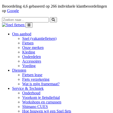
Beoordeling
4,6
gebaseerd op
266
individuele klantbeoordelingen
op
Google
Ons aanbod
Snel (vakantiefietsen)
Fietsen
Onze merken
Kleding
Onderdelen
Accessoires
Voeding
Diensten
Fietsen lease
Fiets verzekering
Wat is mijn framemaat?
Service & Techniek
Onderhoud
Voorkom je fietsdiefstal
Workshops en cursussen
Shimano CUES
Hoe bouwen wij een Snel fiets