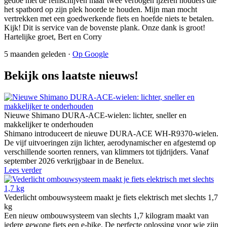
gedoe met de remschijven maar twee verbogen ijzeren houders die
het spatbord op zijn plek hoorde te houden. Mijn man mocht
vertrekken met een goedwerkende fiets en hoefde niets te betalen.
Kijk! Dit is service van de bovenste plank. Onze dank is groot!
Hartelijke groet, Bert en Corry
5 maanden geleden ·
Op Google
Bekijk ons laatste nieuws!
Nieuwe Shimano DURA-ACE-wielen: lichter, sneller en
makkelijker te onderhouden
Shimano introduceert de nieuwe DURA-ACE WH-R9370-wielen.
De vijf uitvoeringen zijn lichter, aerodynamischer en afgestemd op
verschillende soorten renners, van klimmers tot tijdrijders. Vanaf
september 2026 verkrijgbaar in de Benelux.
Lees verder
Vederlicht ombouwsysteem maakt je fiets elektrisch met slechts 1,7
kg
Een nieuw ombouwsysteem van slechts 1,7 kilogram maakt van
iedere gewone fiets een e-bike. De perfecte oplossing voor wie zijn