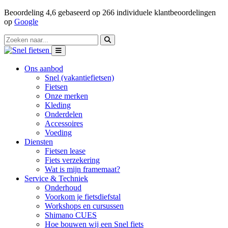
Beoordeling
4,6
gebaseerd op
266
individuele klantbeoordelingen
op
Google
Ons aanbod
Snel (vakantiefietsen)
Fietsen
Onze merken
Kleding
Onderdelen
Accessoires
Voeding
Diensten
Fietsen lease
Fiets verzekering
Wat is mijn framemaat?
Service & Techniek
Onderhoud
Voorkom je fietsdiefstal
Workshops en cursussen
Shimano CUES
Hoe bouwen wij een Snel fiets