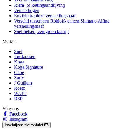
Riem- of kettingaandrijving
Versnellingen
Enviolo traploze versnellingsnaaf
Verschil tussen een Rohloff- en een Shimano Alfine
versnellingsnaaf
Snel fietsen, een groen bedrijf
Merken
Snel
Jan Janssen
Koga
Koga Signature
Cube
Surly
J Guillem
Roetz
WATT
BSP
Volg ons
Facebook
Instagram
Inschrijven nieuwsbrief