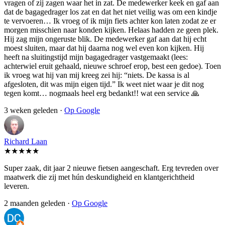
vragen of zij zagen waar het in zat. De medewerker keek en gaf aan
dat de bagagedrager los zat en dat het niet veilig was om een kindje
te vervoeren… Ik vroeg of ik mijn fiets achter kon laten zodat ze er
morgen misschien naar konden kijken. Helaas hadden ze geen plek.
Hij zag mijn ongeruste blik. De medewerker gaf aan dat hij echt
moest sluiten, maar dat hij daarna nog wel even kon kijken. Hij
heeft na sluitingstijd mijn bagagedrager vastgemaakt (lees:
achterwiel eruit gehaald, nieuwe schroef erop, best een gedoe). Toen
ik vroeg wat hij van mij kreeg zei hij: “niets. De kassa is al
afgesloten, dit was mijn eigen tijd.” Ik weet niet waar je dit nog
tegen komt… nogmaals heel erg bedankt!! wat een service 🙏
3 weken geleden ·
Op Google
Richard Laan
★★★★★
Super zaak, dit jaar 2 nieuwe fietsen aangeschaft. Erg tevreden over
maatwerk die zij met hún deskundigheid en klantgerichtheid
leveren.
2 maanden geleden ·
Op Google