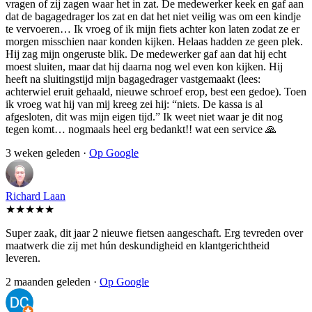
vragen of zij zagen waar het in zat. De medewerker keek en gaf aan
dat de bagagedrager los zat en dat het niet veilig was om een kindje
te vervoeren… Ik vroeg of ik mijn fiets achter kon laten zodat ze er
morgen misschien naar konden kijken. Helaas hadden ze geen plek.
Hij zag mijn ongeruste blik. De medewerker gaf aan dat hij echt
moest sluiten, maar dat hij daarna nog wel even kon kijken. Hij
heeft na sluitingstijd mijn bagagedrager vastgemaakt (lees:
achterwiel eruit gehaald, nieuwe schroef erop, best een gedoe). Toen
ik vroeg wat hij van mij kreeg zei hij: “niets. De kassa is al
afgesloten, dit was mijn eigen tijd.” Ik weet niet waar je dit nog
tegen komt… nogmaals heel erg bedankt!! wat een service 🙏
3 weken geleden ·
Op Google
Richard Laan
★★★★★
Super zaak, dit jaar 2 nieuwe fietsen aangeschaft. Erg tevreden over
maatwerk die zij met hún deskundigheid en klantgerichtheid
leveren.
2 maanden geleden ·
Op Google