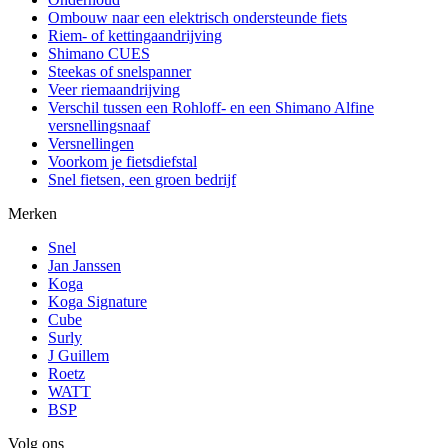
Ombouw naar een elektrisch ondersteunde fiets
Riem- of kettingaandrijving
Shimano CUES
Steekas of snelspanner
Veer riemaandrijving
Verschil tussen een Rohloff- en een Shimano Alfine
versnellingsnaaf
Versnellingen
Voorkom je fietsdiefstal
Snel fietsen, een groen bedrijf
Merken
Snel
Jan Janssen
Koga
Koga Signature
Cube
Surly
J Guillem
Roetz
WATT
BSP
Volg ons