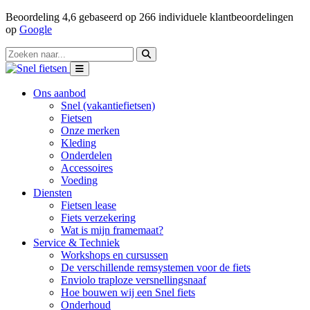
Beoordeling
4,6
gebaseerd op
266
individuele klantbeoordelingen
op
Google
Ons aanbod
Snel (vakantiefietsen)
Fietsen
Onze merken
Kleding
Onderdelen
Accessoires
Voeding
Diensten
Fietsen lease
Fiets verzekering
Wat is mijn framemaat?
Service & Techniek
Workshops en cursussen
De verschillende remsystemen voor de fiets
Enviolo traploze versnellingsnaaf
Hoe bouwen wij een Snel fiets
Onderhoud