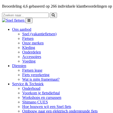
Beoordeling
4,6
gebaseerd op
266
individuele klantbeoordelingen op
Ons aanbod
Snel (vakantiefietsen)
Fietsen
Onze merken
Kleding
Onderdelen
Accessoires
Voeding
Diensten
Fietsen lease
Fiets verzekering
Wat is mijn framemaat?
Service & Techniek
Onderhoud
Voorkom je fietsdiefstal
Workshops en cursussen
Shimano CUES
Hoe bouwen wij een Snel fiets
Ombouw naar een elektrisch ondersteunde fiets