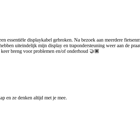
 een essentiële displaykabel gebroken. Na bezoek aan meerdere fietsenm
 hebben uiteindelijk mijn display en trapondersteuning weer aan de pra
de keer breng voor problemen en/of onderhoud 🤝🏾
ap en ze denken altijd met je mee.