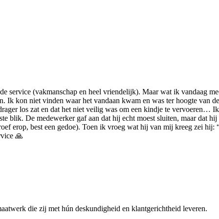
goede service (vakmanschap en heel vriendelijk). Maar wat ik vandaag m
 Ik kon niet vinden waar het vandaan kwam en was ter hoogte van de fi
ger los zat en dat het niet veilig was om een kindje te vervoeren… Ik 
e blik. De medewerker gaf aan dat hij echt moest sluiten, maar dat hij 
f erop, best een gedoe). Toen ik vroeg wat hij van mij kreeg zei hij: “ni
rvice 🙏
maatwerk die zij met hún deskundigheid en klantgerichtheid leveren.