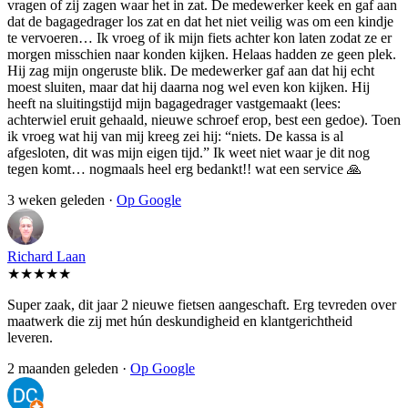
vragen of zij zagen waar het in zat. De medewerker keek en gaf aan
dat de bagagedrager los zat en dat het niet veilig was om een kindje
te vervoeren… Ik vroeg of ik mijn fiets achter kon laten zodat ze er
morgen misschien naar konden kijken. Helaas hadden ze geen plek.
Hij zag mijn ongeruste blik. De medewerker gaf aan dat hij echt
moest sluiten, maar dat hij daarna nog wel even kon kijken. Hij
heeft na sluitingstijd mijn bagagedrager vastgemaakt (lees:
achterwiel eruit gehaald, nieuwe schroef erop, best een gedoe). Toen
ik vroeg wat hij van mij kreeg zei hij: “niets. De kassa is al
afgesloten, dit was mijn eigen tijd.” Ik weet niet waar je dit nog
tegen komt… nogmaals heel erg bedankt!! wat een service 🙏
3 weken geleden ·
Op Google
Richard Laan
★★★★★
Super zaak, dit jaar 2 nieuwe fietsen aangeschaft. Erg tevreden over
maatwerk die zij met hún deskundigheid en klantgerichtheid
leveren.
2 maanden geleden ·
Op Google