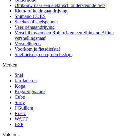
Ombouw naar een elektrisch ondersteunde fiets
Riem- of kettingaandrijving
Shimano CUES
Steekas of snelspanner
Veer riemaandrijving
Verschil tussen een Rohloff- en een Shimano Alfine
versnellingsnaaf
Versnellingen
Voorkom je fietsdiefstal
Snel fietsen, een groen bedrijf
Merken
Snel
Jan Janssen
Koga
Koga Signature
Cube
Surly
J Guillem
Roetz
WATT
BSP
Volg ons