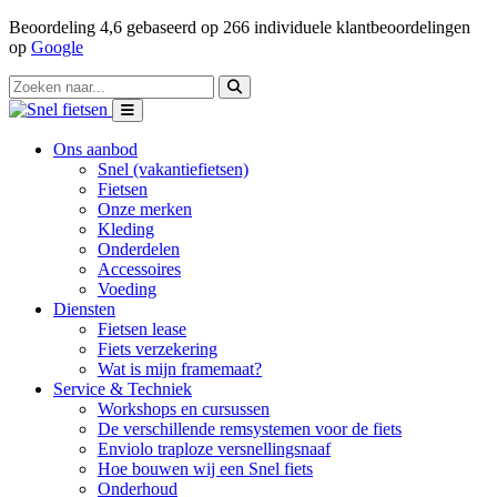
Beoordeling
4,6
gebaseerd op
266
individuele klantbeoordelingen
op
Google
Ons aanbod
Snel (vakantiefietsen)
Fietsen
Onze merken
Kleding
Onderdelen
Accessoires
Voeding
Diensten
Fietsen lease
Fiets verzekering
Wat is mijn framemaat?
Service & Techniek
Workshops en cursussen
De verschillende remsystemen voor de fiets
Enviolo traploze versnellingsnaaf
Hoe bouwen wij een Snel fiets
Onderhoud